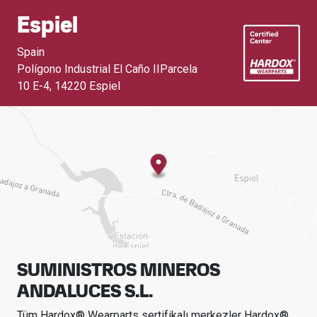
Espiel
Spain
Polígono Industrial El Caño IIParcela
10 E-4
,
14220 Espiel
SUMINISTROS MINEROS
ANDALUCES S.L.
Tüm Hardox® Wearparts sertifikalı merkezler Hardox®