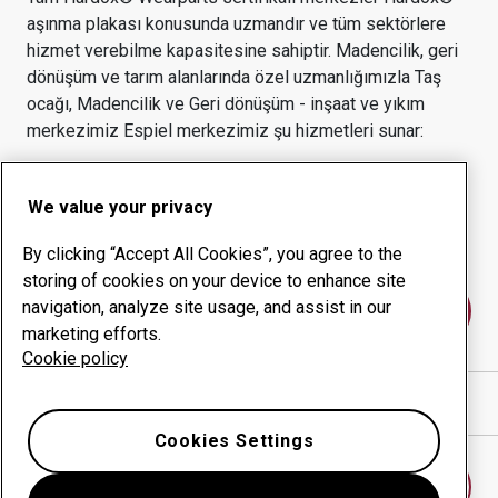
aşınma plakası konusunda uzmandır ve tüm sektörlere
hizmet verebilme kapasitesine sahiptir.
Madencilik, geri
dönüşüm ve tarım alanlarında özel uzmanlığımızla
Taş
ocağı, Madencilik ve Geri dönüşüm - inşaat ve yıkım
merkezimiz
Espiel
merkezimiz şu hizmetleri sunar:
Aşınmaya dayanıklı
Danışmanlık hizmetleri
ürünler
We value your privacy
Çalışma süresi yönetimi
Kurum içi üretim
By clicking “Accept All Cookies”, you agree to the
storing of cookies on your device to enhance site
navigation, analyze site usage, and assist in our
Bize ulaşın
marketing efforts.
Cookie policy
Yol tarifini Google Haritalar'da göster
Cookies Settings
Başka bir aşınma merkezi bulun