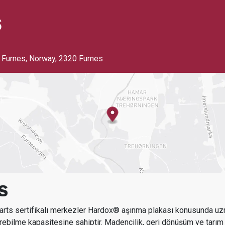
s
 Furnes, Norway
,
2320 Furnes
S
ts sertifikalı merkezler Hardox® aşınma plakası konusunda uz
rebilme kapasitesine sahiptir.
Madencilik, geri dönüşüm ve tarım 