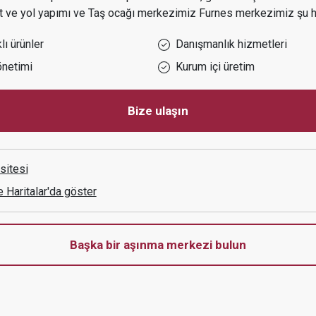
t ve yol yapımı ve Taş ocağı
merkezimiz
Furnes
merkezimiz şu hi
ı ürünler
Danışmanlık hizmetleri
önetimi
Kurum içi üretim
Bize ulaşın
sitesi
e Haritalar'da göster
Başka bir aşınma merkezi bulun