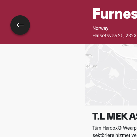
Furne
Geri dön
Norway
Halsetsvea 20, 2323
T.L MEK A
Tüm Hardox® Wearpar
sektörlere hizmet ve