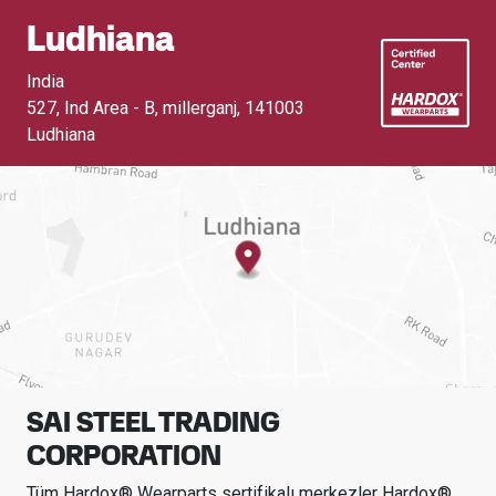
Ludhiana
India
527, Ind Area - B, millerganj
,
141003
Ludhiana
SAI STEEL TRADING
CORPORATION
Tüm Hardox® Wearparts sertifikalı merkezler Hardox®