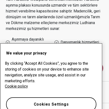
aşınma plakası konusunda uzmandır ve tüm sektörlere
hizmet verebilme kapasitesine sahiptir.
Madencilik, geri
dönüşüm ve tarım alanlarında özel uzmanlığımızla
Tarım
ve Dökme malzeme elleçleme
merkezimiz
Ludhiana
merkezimiz şu hizmetleri sunar:
Aşınmaya dayanıklı
Danışmanlık hizmetleri
ürünler
Çalışma süresi yönetimi
Kurum içi üretim
We value your privacy
By clicking “Accept All Cookies”, you agree to the
Bize ulaşın
storing of cookies on your device to enhance site
navigation, analyze site usage, and assist in our
marketing efforts.
Cookie policy
SAI STEEL TRADING CORPORATION
web sitesi
Yol tarifini Google Haritalar'da göster
Cookies Settings