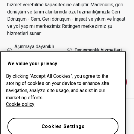
hizmet verebilme kapasitesine sahiptir.
Madencilik, geri
dönüşüm ve tarım alanlarında özel uzmanlığımızla
Geri
Dönüşüm - Cam, Geri dönüşüm - inşaat ve yıkım ve İnşaat
ve yol yapımı
merkezimiz
Ratingen
merkezimiz şu
hizmetleri sunar:
Aşınmaya dayanıklı
Danışmanlık hizmetleri
ürünler
Çalışma süresi yönetimi
Kurum içi üretim
We value your privacy
By clicking “Accept All Cookies”, you agree to the
Bize ulaşın
storing of cookies on your device to enhance site
navigation, analyze site usage, and assist in our
marketing efforts.
Cookie policy
VEROTOOL TECHNIK GMBH
web sitesi
Yol tarifini Google Haritalar'da göster
Cookies Settings