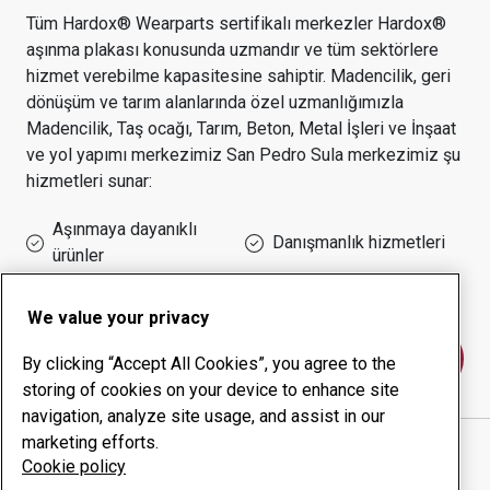
Tüm Hardox® Wearparts sertifikalı merkezler Hardox®
aşınma plakası konusunda uzmandır ve tüm sektörlere
hizmet verebilme kapasitesine sahiptir.
Madencilik, geri
dönüşüm ve tarım alanlarında özel uzmanlığımızla
Madencilik, Taş ocağı, Tarım, Beton, Metal İşleri ve İnşaat
ve yol yapımı
merkezimiz
San Pedro Sula
merkezimiz şu
hizmetleri sunar:
Aşınmaya dayanıklı
Danışmanlık hizmetleri
ürünler
Çalışma süresi yönetimi
Kurum içi üretim
We value your privacy
Bize ulaşın
By clicking “Accept All Cookies”, you agree to the
storing of cookies on your device to enhance site
navigation, analyze site usage, and assist in our
marketing efforts.
METALES INDUSTRIALES SAMPEDRANOS
web
Cookie policy
sitesi