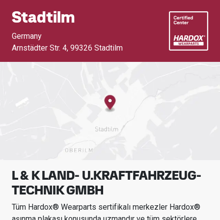
Stadtilm
Germany
Arnstädter Str. 4
,
99326 Stadtilm
L & K LAND- U.KRAFTFAHRZEUG-
TECHNIK GMBH
Tüm Hardox® Wearparts sertifikalı merkezler Hardox®
aşınma plakası konusunda uzmandır ve tüm sektörlere