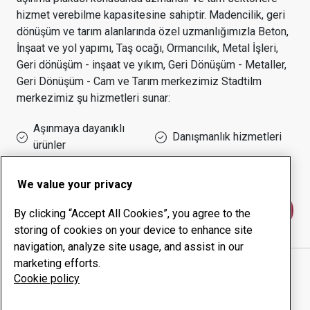
hizmet verebilme kapasitesine sahiptir.
Madencilik, geri
dönüşüm ve tarım alanlarında özel uzmanlığımızla
Beton,
İnşaat ve yol yapımı, Taş ocağı, Ormancılık, Metal İşleri,
Geri dönüşüm - inşaat ve yıkım, Geri Dönüşüm - Metaller,
Geri Dönüşüm - Cam ve Tarım
merkezimiz
Stadtilm
merkezimiz şu hizmetleri sunar:
Aşınmaya dayanıklı
Danışmanlık hizmetleri
ürünler
Çalışma süresi yönetimi
Kurum içi üretim
We value your privacy
Bize ulaşın
By clicking “Accept All Cookies”, you agree to the
storing of cookies on your device to enhance site
navigation, analyze site usage, and assist in our
marketing efforts.
L & K LAND- U.KRAFTFAHRZEUG- TECHNIK GMBH
Cookie policy
web sitesi
Yol tarifini Google Haritalar'da göster