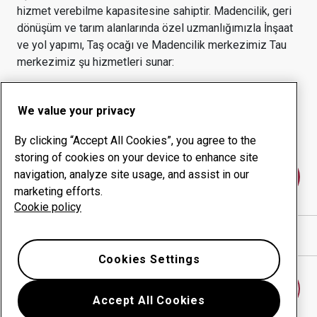
hizmet verebilme kapasitesine sahiptir.
Madencilik, geri
dönüşüm ve tarım alanlarında özel uzmanlığımızla
İnşaat
ve yol yapımı, Taş ocağı ve Madencilik
merkezimiz
Tau
merkezimiz şu hizmetleri sunar:
Aşınmaya dayanıklı
Danışmanlık hizmetleri
ürünler
We value your privacy
Çalışma süresi yönetimi
Kurum içi üretim
By clicking “Accept All Cookies”, you agree to the
storing of cookies on your device to enhance site
navigation, analyze site usage, and assist in our
Bize ulaşın
marketing efforts.
Cookie policy
Yol tarifini Google Haritalar'da göster
Cookies Settings
Başka bir aşınma merkezi bulun
Accept All Cookies