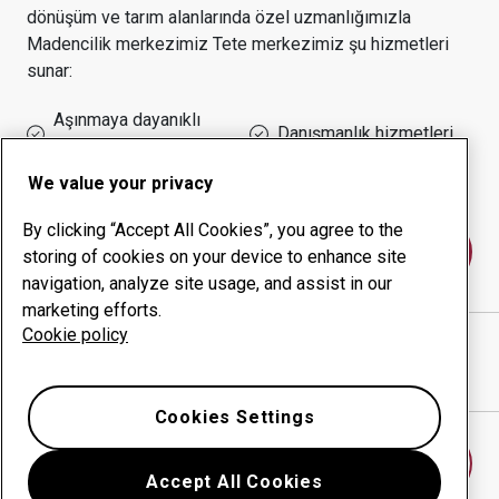
dönüşüm ve tarım alanlarında özel uzmanlığımızla
Madencilik
merkezimiz
Tete
merkezimiz şu hizmetleri
sunar:
Aşınmaya dayanıklı
Danışmanlık hizmetleri
ürünler
Çalışma süresi yönetimi
Kurum içi üretim
We value your privacy
By clicking “Accept All Cookies”, you agree to the
Bize ulaşın
storing of cookies on your device to enhance site
navigation, analyze site usage, and assist in our
marketing efforts.
Cookie policy
TETE ENGINEERING SA
web sitesi
Yol tarifini Google Haritalar'da göster
Cookies Settings
Başka bir aşınma merkezi bulun
Accept All Cookies