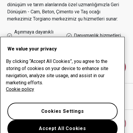
dönüşüm ve tarım alanlarında özel uzmanlığımızla
Geri
Dönüşüm - Cam, Beton, Çimento ve Taş ocağı
merkezimiz
Torgiano
merkezimiz şu hizmetleri sunar:
Aşınmaya dayanıklı
Danışmanlık hizmetleri
ürünler
Çalışma süresi yönetimi
Kurum içi üretim
We value your privacy
By clicking “Accept All Cookies”, you agree to the
Bize ulaşın
storing of cookies on your device to enhance site
navigation, analyze site usage, and assist in our
marketing efforts.
Cookie policy
WILSIDER SPA ABA
web sitesi
Yol tarifini Google Haritalar'da göster
Cookies Settings
Başka bir aşınma merkezi bulun
Accept All Cookies