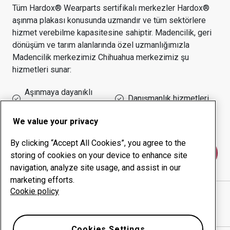
Tüm Hardox® Wearparts sertifikalı merkezler Hardox®
aşınma plakası konusunda uzmandır ve tüm sektörlere
hizmet verebilme kapasitesine sahiptir.
Madencilik, geri
dönüşüm ve tarım alanlarında özel uzmanlığımızla
Madencilik
merkezimiz
Chihuahua
merkezimiz şu
hizmetleri sunar:
Aşınmaya dayanıklı
Danışmanlık hizmetleri
ürünler
Çalışma süresi yönetimi
Kurum içi üretim
We value your privacy
By clicking “Accept All Cookies”, you agree to the
Bize ulaşın
storing of cookies on your device to enhance site
navigation, analyze site usage, and assist in our
marketing efforts.
Cookie policy
POWERMAQ INTERNATIONAL
web sitesi
Yol tarifini Google Haritalar'da göster
Cookies Settings