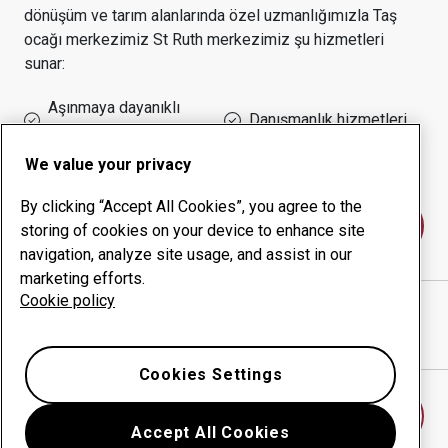
dönüşüm ve tarım alanlarında özel uzmanlığımızla
Taş
ocağı
merkezimiz
St Ruth
merkezimiz şu hizmetleri
sunar:
Aşınmaya dayanıklı
Danışmanlık hizmetleri
ürünler
Çalışma süresi yönetimi
Kurum içi üretim
We value your privacy
By clicking “Accept All Cookies”, you agree to the
Bize ulaşın
storing of cookies on your device to enhance site
navigation, analyze site usage, and assist in our
marketing efforts.
Cookie policy
MILNE INDUSTRIES
web sitesi
Yol tarifini Google Haritalar'da göster
Cookies Settings
Başka bir aşınma merkezi bulun
Accept All Cookies