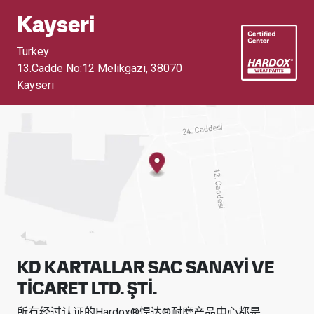
Kayseri
Turkey
13.Cadde No:12 Melikgazi
,
38070
Kayseri
KD KARTALLAR SAC SANAYİ VE
TİCARET LTD. ŞTİ.
所有经过认证的Hardox®悍达®耐磨产品中心都是