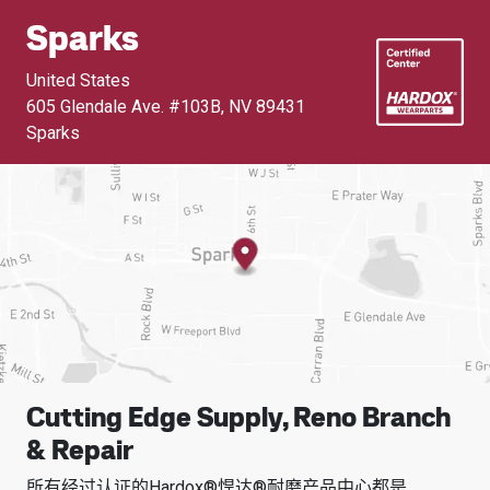
Sparks
United States
605 Glendale Ave. #103B
,
NV 89431
Sparks
Cutting Edge Supply, Reno Branch
& Repair
所有经过认证的Hardox®悍达®耐磨产品中心都是