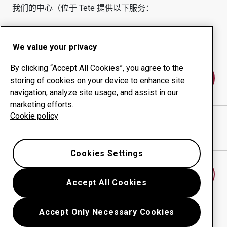
我们的中心（位于
Tete
提供以下服务：
耐磨产品
咨询服务
正常运行时间管理
内部生产
We value your privacy
By clicking “Accept All Cookies”, you agree to the
联系我们
storing of cookies on your device to enhance site
navigation, analyze site usage, and assist in our
marketing efforts.
Cookie policy
TETE ENGINEERING SA
网站
在谷歌地图中显示方向
Cookies Settings
查找另一个耐磨中心
Accept All Cookies
Accept Only Necessary Cookies
返回