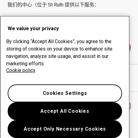
我们的中心（位于
St Ruth
提供以下服务：
耐磨产品
咨询服务
正常运行时间管理
内部生产
We value your privacy
By clicking “Accept All Cookies”, you agree to the
联系我们
storing of cookies on your device to enhance site
navigation, analyze site usage, and assist in our
marketing efforts.
Cookie policy
MILNE INDUSTRIES
网站
在谷歌地图中显示方向
Cookies Settings
查找另一个耐磨中心
Accept All Cookies
Accept Only Necessary Cookies
返回