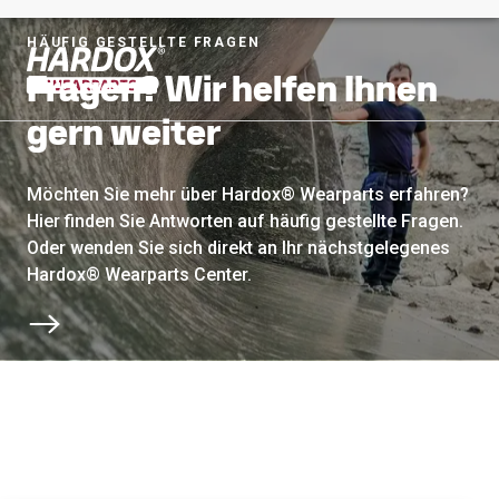
HÄUFIG GESTELLTE FRAGEN
Fragen? Wir helfen Ihnen
Zur Startseite
gern weiter
Möchten Sie mehr über Hardox® Wearparts erfahren?
Hier finden Sie Antworten auf häufig gestellte Fragen.
Oder wenden Sie sich direkt an Ihr nächstgelegenes
Hardox® Wearparts Center.
Zum nächsten Abschnitt scrollen