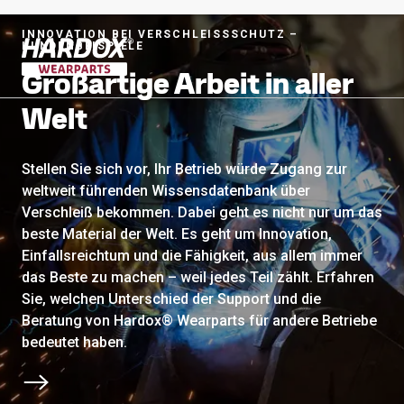
INNOVATION BEI VERSCHLEISSSCHUTZ –
KUNDENBEISPIELE
Großartige Arbeit in aller
Zur Startseite
Welt
Stellen Sie sich vor, Ihr Betrieb würde Zugang zur
weltweit führenden Wissensdatenbank über
Verschleiß bekommen. Dabei geht es nicht nur um das
beste Material der Welt. Es geht um Innovation,
Einfallsreichtum und die Fähigkeit, aus allem immer
das Beste zu machen – weil jedes Teil zählt. Erfahren
Sie, welchen Unterschied der Support und die
Beratung von Hardox® Wearparts für andere Betriebe
bedeutet haben.