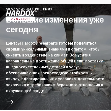
ЭКОЛОГИЧНЫЕ РЕШЕНИЯ
Большие изменения уже
На главную страницу
сегодня
Центры Hardox® Wearparts готовы поделиться
своими уникальными знаниями и опытом, чтобы
снизить воздействие на климат. Все усилия
направлены на достижение общей цели: поставку
высококачественных деталей и услуг,
обеспечивающих превосходную стойкость к
износу, адаптированных к условиям деятельности
заказчика и требованиям бережного отношения к
окружающей среде.
Далее к следующему разделу