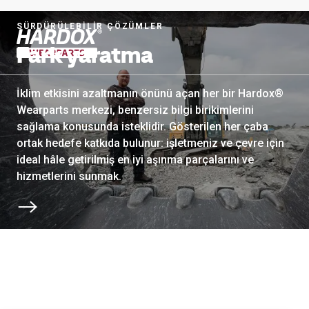
SÜRDÜRÜLEBİLİR ÇÖZÜMLER
Fark yaratma
Başlangıç sayfasına git
İklim etkisini azaltmanın önünü açan her bir Hardox®
Wearparts merkezi, benzersiz bilgi birikimlerini
sağlama konusunda isteklidir. Gösterilen her çaba
ortak hedefe katkıda bulunur: işletmeniz ve çevre için
ideal hâle getirilmiş en iyi aşınma parçalarını ve
hizmetlerini sunmak.
Sonraki bölüme kaydırın