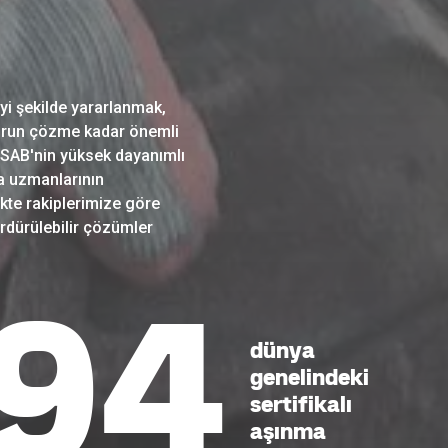
i şekilde yararlanmak,
 sorun çözme kadar önemli
SSAB'nin yüksek dayanımlı
ma uzmanlarının
ikte rakiplerimize göre
ürdürülebilir çözümler
34
dünya
genelindeki
sertifikalı
aşınma