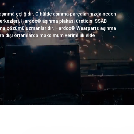
ınma çeliğidir. O hâlde aşınma parçalarınızda neden
rkezleri, Hardox® aşınma plakası üreticisi SSAB
şınma çözümü uzmanlarıdır. Hardox® Wearparts aşınma
sıra dışı ortamlarda maksimum verimlilik elde