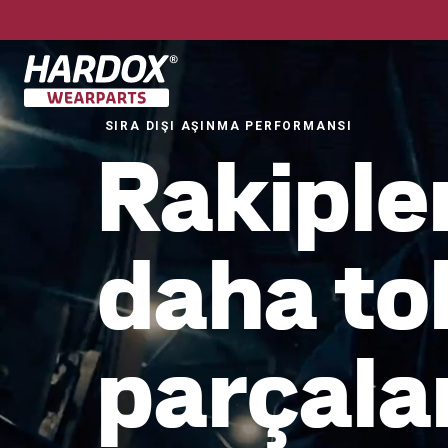
Başlangıç sayfasına git
SIRA DIŞI AŞINMA PERFORMANSI
Rakiple
daha to
parçala