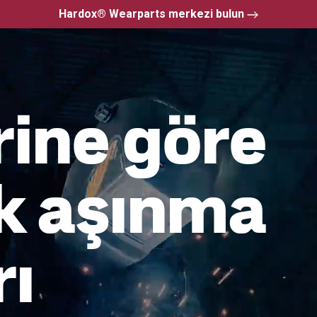
Hardox® Wearparts merkezi bulun
rine göre
k aşınma
rı